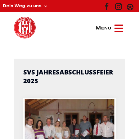



Dein Weg zu uns
SVS JAHRESABSCHLUSSFEIER
2025