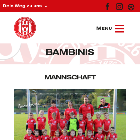



Dein Weg zu uns
BAMBINIS
MANNSCHAFT