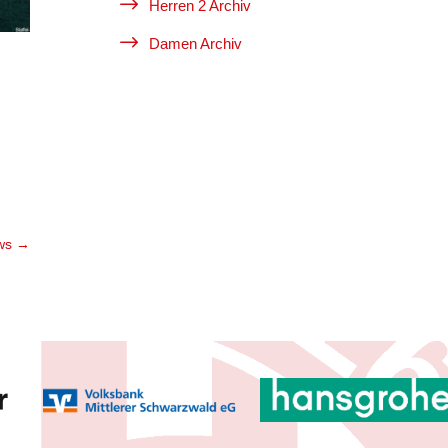
$
Herren 2 Archiv
$
Damen Archiv
ws
→