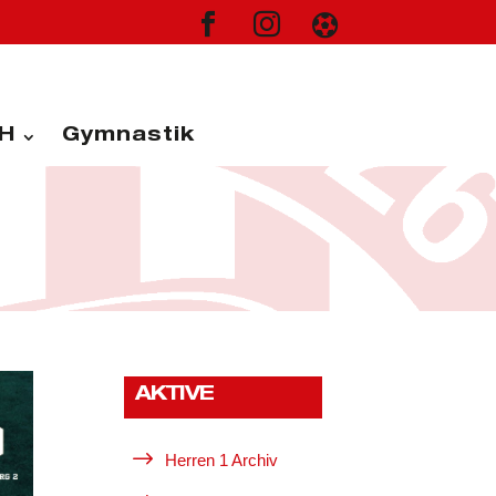



H
Gymnastik
AKTIVE
$
Herren 1 Archiv