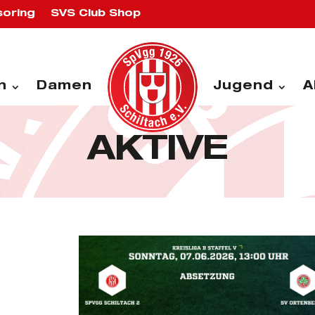
oring
SVS Club Shop
n
Damen
Jugend
A
AKTIVE
G