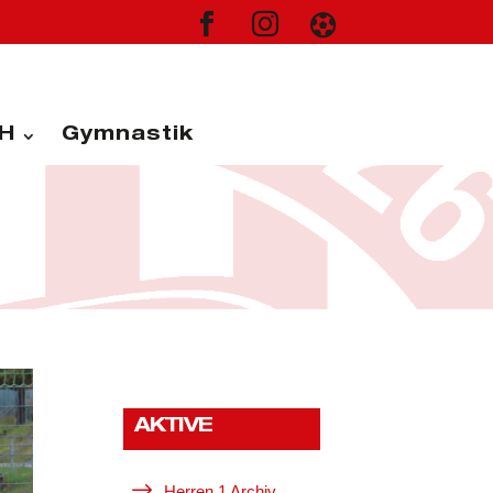



H
Gymnastik
AKTIVE
$
Herren 1 Archiv