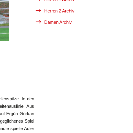
$
Herren 2 Archiv
$
Damen Archiv
lenspitze. In den
itenauslinie. Aus
r auf Ergün Gürkan
sgeglichenes Spiel
nute spielte Adler