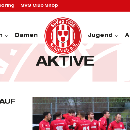
oring
SVS Club Shop
n
Damen
Jugend
A
AKTIVE
AUF