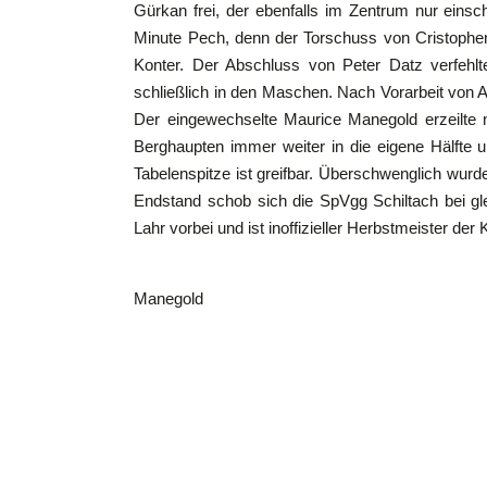
Gürkan frei, der ebenfalls im Zentrum nur einsc
Minute Pech, denn der Torschuss von Cristopher
Konter. Der Abschluss von Peter Datz verfehlt
schließlich in den Maschen. Nach Vorarbeit von Ad
Der eingewechselte Maurice Manegold erzeilte n
Berghaupten immer weiter in die eigene Hälfte u
Tabelenspitze ist greifbar. Überschwenglich wurde
Endstand schob sich die SpVgg Schiltach bei gl
Lahr vorbei und ist inoffizieller Herbstmeister der 
Tore: Finn Harter, Er
Manegold