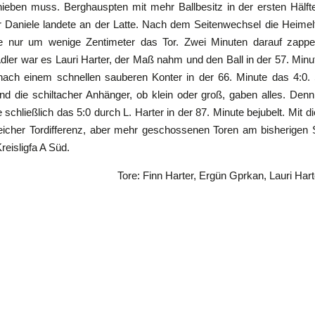
hieben muss. Berghauspten mit mehr Ballbesitz in der ersten Hälfte,
 Daniele landete an der Latte. Nach dem Seitenwechsel die Heimel
e nur um wenige Zentimeter das Tor. Zwei Minuten darauf zappel
ler war es Lauri Harter, der Maß nahm und den Ball in der 57. Minute
ach einem schnellen sauberen Konter in der 66. Minute das 4:0. 
nd die schiltacher Anhänger, ob klein oder groß, gaben alles. Den
 schließlich das 5:0 durch L. Harter in der 87. Minute bejubelt. Mit 
eicher Tordifferenz, aber mehr geschossenen Toren am bisherigen 
Kreisligfa A Süd.
gün Gprkan, Lauri Harter (2), 