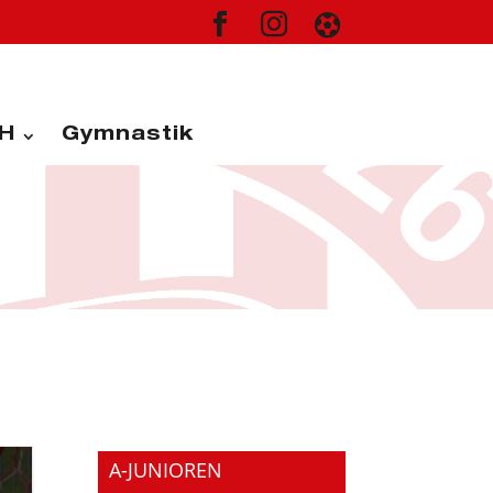



H
Gymnastik
A-JUNIOREN