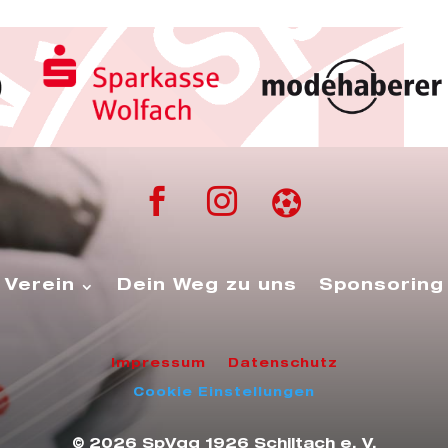



Verein
Dein Weg zu uns
Sponsoring
Impressum
Datenschutz
Cookie Einstellungen
© 2026 SpVgg 1926 Schiltach e. V.